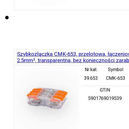
Szybkozłączka CMK-653, przelotowa, łączeniow
2.5mm², transparentna, bez konieczności zara
Nr kat.
Symbol
39.653
CMK-653
GTIN
5901769019539