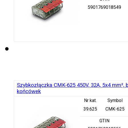
5901769018549
Szybkozłączka CMK-625 450V, 32A, 5x4 mm², b
końcówek
Nr kat.
Symbol
39.625
CMK-625
GTIN