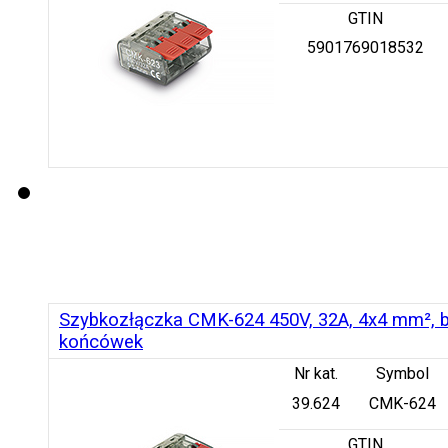
GTIN
5901769018532
Szybkozłączka CMK-624 450V, 32A, 4x4 mm², b
końcówek
Nr kat.
Symbol
39.624
CMK-624
GTIN