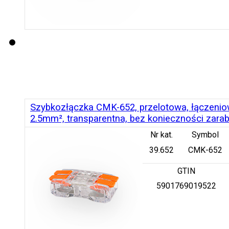
Szybkozłączka CMK-652, przelotowa, łączeniow
2.5mm², transparentna, bez konieczności zara
Nr kat.
Symbol
39.652
CMK-652
GTIN
5901769019522