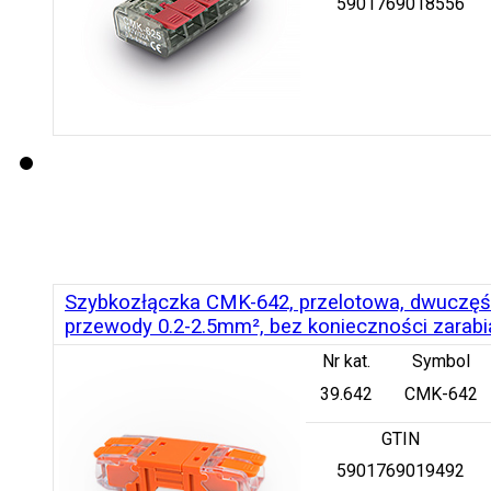
5901769018556
Szybkozłączka CMK-642, przelotowa, dwuczęśc
przewody 0.2-2.5mm², bez konieczności zarab
Nr kat.
Symbol
39.642
CMK-642
GTIN
5901769019492