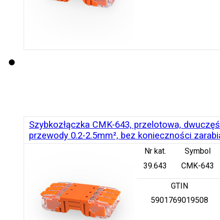
Szybkozłączka CMK-643, przelotowa, dwuczęśc
przewody 0.2-2.5mm², bez konieczności zarab
Nr kat.
Symbol
39.643
CMK-643
GTIN
5901769019508