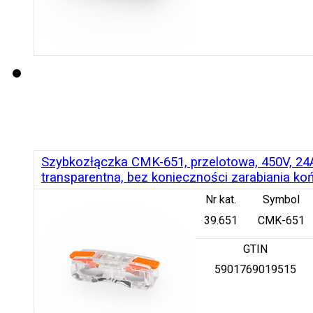
Szybkozłączka CMK-651, przelotowa, 450V, 24
transparentna, bez konieczności zarabiania k
Nr kat.
Symbol
39.651
CMK-651
GTIN
5901769019515