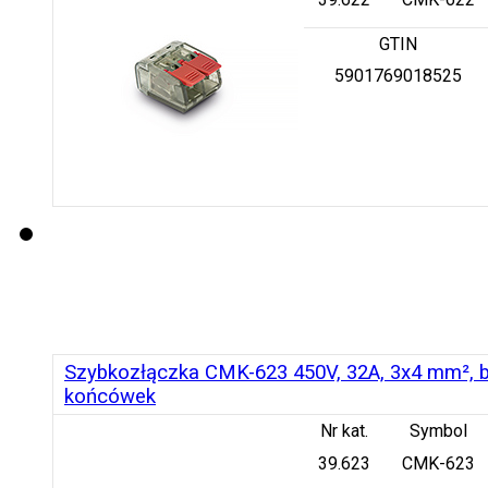
GTIN
5901769018525
Szybkozłączka CMK-623 450V, 32A, 3x4 mm², b
końcówek
Nr kat.
Symbol
39.623
CMK-623