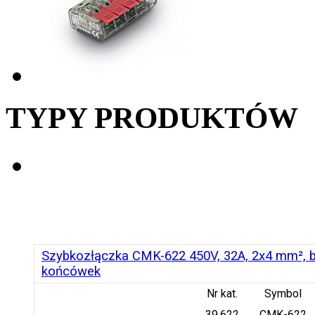
TYPY PRODUKTÓW
Szybkozłączka CMK-622 450V, 32A, 2x4 mm², b
końcówek
Nr kat.
Symbol
39.622
CMK-622