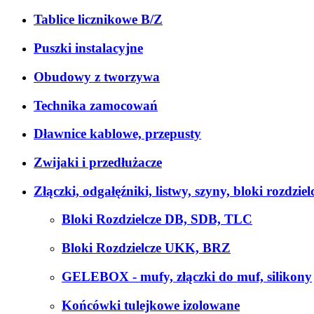
Tablice licznikowe B/Z
Puszki instalacyjne
Obudowy z tworzywa
Technika zamocowań
Dławnice kablowe, przepusty
Zwijaki i przedłużacze
Złączki, odgałęźniki, listwy, szyny, bloki rozdziel
Bloki Rozdzielcze DB, SDB, TLC
Bloki Rozdzielcze UKK, BRZ
GELEBOX - mufy, złączki do muf, silikony
Końcówki tulejkowe izolowane